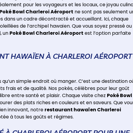
idéalement pour les voyageurs et les locaux, ce joyau culina
Poké Bowl Charleroi Aéroport
ne sont pas seulement u
les dans un cadre décontracté et accueillant. Ici, chaque
leillées de l’archipel hawaïen. Que vous soyez pressé ou
, un
Poké Bowl Charleroi Aéroport
est l’option parfaite
NT HAWAÏEN À CHARLEROI AÉROPORT
s qu’un simple endroit où manger. C’est une destination o
ts frais et de qualité. Nos pokés, célèbres pour leur goût
libre entre santé et plaisir. Chaque visite chez
Poké Bowl
urer des plats riches en couleurs et en saveurs. Que vou
ien innovant, notre
restaurant hawaïen Charleroi
tée à tous les goûts et régimes.
É À CHARLEROI AÉROPORT POUR UNE