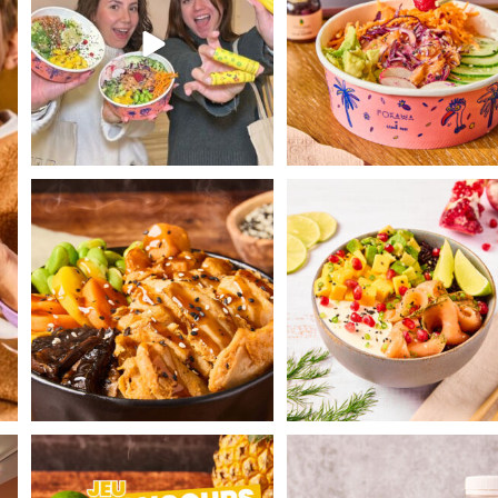
Affronte le froid en dégustant notre
Le Gravlax Poké et son sau
Tériyaki Hot
...
mariné à l`aneth 😍​
...
vec
JEU CONCOURS POKAWA 🌴​
Let’s snack together ! 🌈​
Aujourd’hui POKAWA
...
Retrouve notre
...