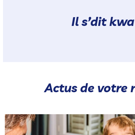
Il s’dit kw
Actus de votre 
Notre gamme chaude rassemble 🥰 Nos Hot Pokés et
...