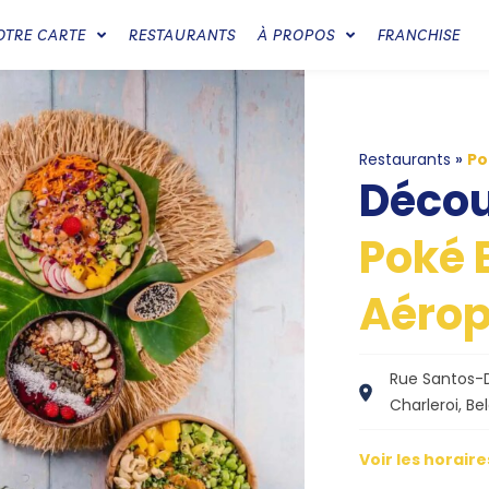
OTRE CARTE
RESTAURANTS
À PROPOS
FRANCHISE
Restaurants
»
Po
Déco
Poké 
Aérop
Rue Santos-
Charleroi, Be
Voir les horaire