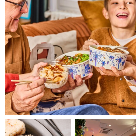
Toujours pas gouté nos Onigiris ?
Plonge dans l’univers Pokawa a
🍙​
nos shops et
...
Nos
...