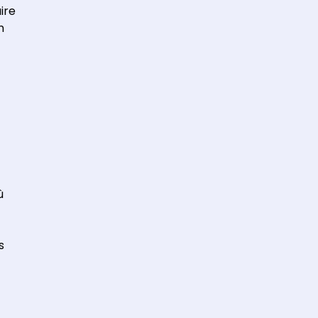
ire
n
ù
s