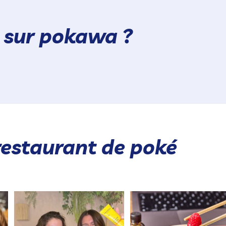
a sur pokawa ?
restaurant de poké
JEU CONCOURS POKAWA x BEESLINE
Le poké qui met tout le mon
🐝 😍
d’accord 😍​
...
...