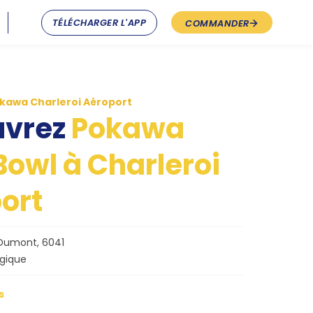
TÉLÉCHARGER L'APP
COMMANDER
kawa Charleroi Aéroport
uvrez
Pokawa
Bowl à Charleroi
ort
Dumont, 6041
lgique
s