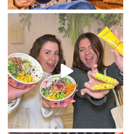
JEU CONCOURS POKAWA x BEESLINE 🐝 😍
...