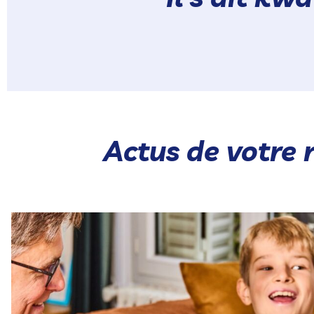
Actus de votre 
Notre gamme chaude rassemble 🥰 Nos Hot Pokés et
...