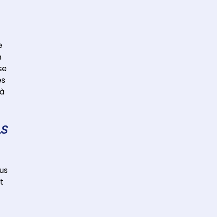
e
n
se
és
 à
LS
us
t