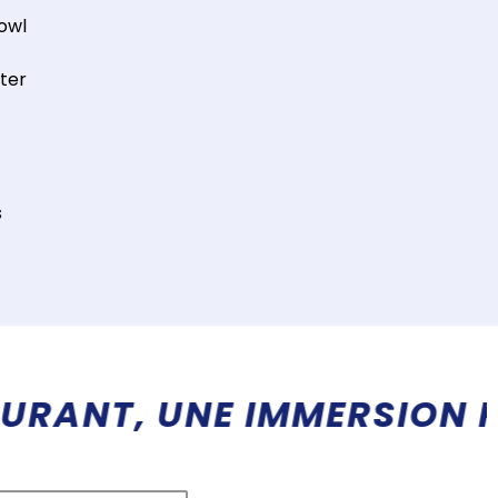
owl
nter
s
SANTE EN TERRES EXOTIQ