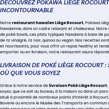
DÉCOUVREZ POKAWA LIÈGE ROCOURT
INCONTOURNABLE
Notre
restaurant hawaïen Liège Rocourt
, Pokawa Lièg
hawaïenne, dans un cadre relaxant et chaleureux. Notre 
de poké bowls, ces plats typiques hawaïens à base de pois
de riz vinaigré, riz noir, quinoa ou vegan. Nos recettes s
et nourrissants, pour vous offrir un repas healthy et ten
emporter ou en livraison, notre restaurant saura répondr
LIVRAISON DE POKÉ LIÈGE ROCOURT 
OÙ QUE VOUS SOYEZ
Grâce à notre service de
livraison Poké Liège Rocourt
,
soyez, que ce soit au bureau, à la maison ou dans un par
situé à proximité de nombreux points d’intérêt à Rocourt,
Boverie ou encore le Musée des Transports en commun de 
plats savoureux et sains avant ou après une visite cultur