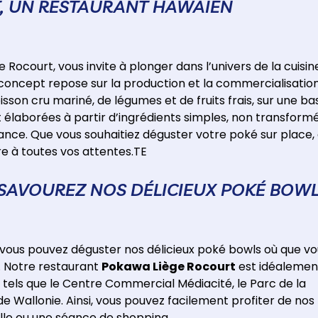
, UN RESTAURANT HAWAÏEN
e Rocourt, vous invite à plonger dans l’univers de la cuisin
concept repose sur la production et la commercialisatio
son cru mariné, de légumes et de fruits frais, sur une ba
ont élaborées à partir d’ingrédients simples, non transform
dance. Que vous souhaitiez déguster votre poké sur place,
e à toutes vos attentes.TE
: SAVOUREZ NOS DÉLICIEUX POKÉ BOW
 vous pouvez déguster nos délicieux poké bowls où que vo
c. Notre restaurant
Pokawa Liège Rocourt
est idéalemen
 tels que le Centre Commercial Médiacité, le Parc de la
Wallonie. Ainsi, vous pouvez facilement profiter de nos
elle ou une séance de shopping.