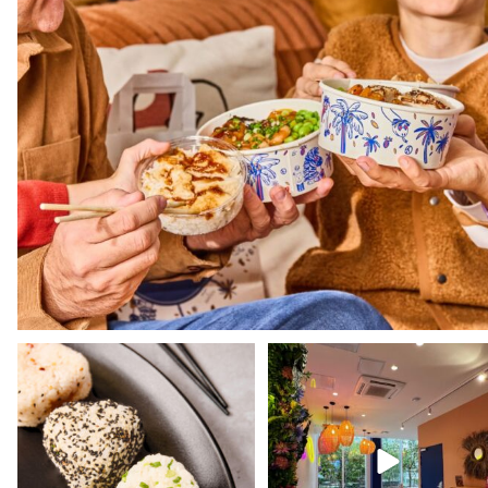
Toujours pas gouté nos Onigiris ?
Plonge dans l’univers Pokawa a
🍙​
nos shops et
...
Nos
...