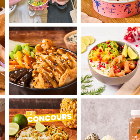
Affronte le froid en dégustant notre
Le Gravlax Poké et son sau
Tériyaki Hot
...
mariné à l`aneth 😍​
...
vec
JEU CONCOURS POKAWA 🌴​
Let’s snack together ! 🌈​
Aujourd’hui POKAWA
...
Retrouve notre
...