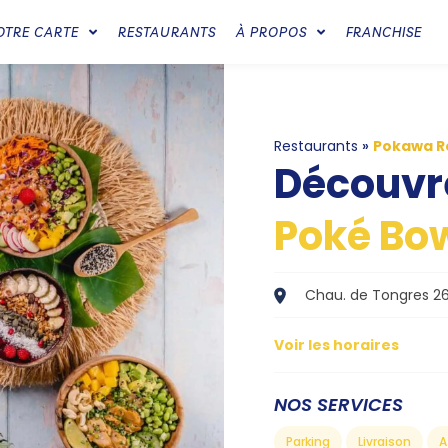
OTRE CARTE
RESTAURANTS
À PROPOS
FRANCHISE
Restaurants
»
Pokawa R
Découvr
Poké Bow
Chau. de Tongres 26
Voir les horaires
NOS SERVICES
Parking
Livraison
A