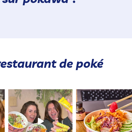
restaurant de poké
JEU CONCOURS POKAWA x BEESLINE
Le poké qui met tout le mon
🐝 😍
d’accord 😍​
...
...